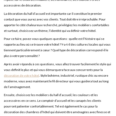
accessoires de décoration.
La décoration du hall d’accueil est importante car il constitue le premier
contact que vous aurez avec vos clients. Tout doit être irréprochable. Pour
apporter le côté chaleureux recherché, privilégiez les mobiliers confortables
et surtout, choisissez un thème, l’identité qui va définir votre hôtel.
Pour ce faire, posez-vous quelques questions : quelle est l’histoire qui se
rapporte au lieu où se trouve votre hôtel ? Y-a-t-il des cultures locales qui vous
tiennent particulièrement à cœur ? Quel type de décoration correspond-il le
plus à votre personnalité ?
Après avoir répondu à ces questions, vous allez trouver facilement le style qui
vous définit le plus et qui vous démarquera face aux concurrents pour la
décoration de votre hôtel
. Style bohème, industriel, rustique chic ou encore
moderne, vous avez maintenant le fil directeur qui vous guidera tout au long
de l’aménagement.
Ensuite, choisissez les mobiliers du hall d’accueil, les couleurs et les
accessoires en ce sens. Le comptoir d’accueil et les canapés les clients
pourront patienter confortablement. Tel est également le cas pour la
décoration des chambres d’hôtel qui doivent être aménagées avec finesse et