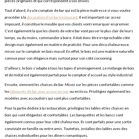
pièces originales et qui correspondent à vos envies.
Tout d’abord, il y a le comptoir de bar qui est la pièce maitresse si vous voulez
procéder à la
décoration d’un bar/restaurant
. Il est important car, assez
imposant, il constitue le meuble que vos clients vont remarquer en premier.
C’est également là que les clients de votre bar vont passer le plus clair de leurs
temps, ou du moins, commander à boire. Il doit donc être irréprochable côté
design mais également en matière de praticité. Pour une déco chaleureuse,
misez sur le comptoir en bois massif. En effet, le bois est une matière naturelle
connue pour son élégance mais surtout pour son côté cocooning.
D’ailleurs, le bois s’adapte à tous les types d’aménagement. Le mélange de bois
et de métal est également parfait pour le comptoir d’accueil au style industriel.
Ensuite, viennent les chaises de bar. Misez sur les pièces confortables comme
les
tabourets de bar avec assise en cuir
ou en tissu. Privilégiez également les
modèles avec accoudoirs qui sont plus confortables.
Pour la partie dédiée à la restauration, privilégiez les tables et les chaises en
bois qui sont élégantes et confortables. Les banquettes et les bancs sont
également connus pour leur côté chaleureux. Ils sont parfaits pour une sortie
conviviale en famille ou entre amis. Toutefois, installez des tables avec des
chaises individuelles pour les dîners romantiques.