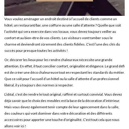
Vous voulez aménager un endroit destiné à l’accueil de clients comme un
hôtel, un restaurant/bar, une coiffure ou une salle d’attente ? Quelle que soit
l’activité qui sera exercée dans vos locaux, vous devez toujours veiller au
confort et au bien-être de vos clients. Les visiteurs vont tomber sous le
charme et deviendront sûrement des clients fidèles. C’est l’une des clés du
succès pour presque toutes les activités !
Or, décorer les lieux pour les rendre chaleureux nécessite une grande
attention. En effet, il faut concilier confort, originalité et élégance. Le grand défi
est de créer une déco chaleureuse tout en respectant les standards du métier.
Que ce soit pour l’accueil d’un hôtel ou la salle d’attente d’un professionnel
libéral, il y a toujours des normes à respecter.
L’idéal, c’est de rendre le tout original, raffiné et surtout convivial. Vous devez
déjà savoir que le choix des meubles est la base de la décoration d’intérieur.
Mais vous devez également tenir compte de leur agencement dans la salle,
des couleurs qui vont dominer dans votre décoration et des différents
accessoires pour apporter une touche d’originalité. C’est tout cela que nous
allons voir ici !