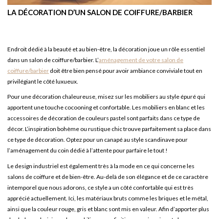
LA DÉCORATION D’UN SALON DE COIFFURE/BARBIER
Endroit dédié à la beauté et au bien-être, la décoration joue un rôle essentiel
dans un salon de coiffure/barbier. L’
aménagement de votre salon de
coiffure/barbier
doit être bien pensé pour avoir ambiance conviviale tout en
privilégiant le côté luxueux.
Pour une décoration chaleureuse, misez sur les mobiliers au style épuré qui
apportent une touche cocooning et confortable. Les mobiliers en blanc et les
accessoires de décoration de couleurs pastel sont parfaits dans ce type de
décor. L’inspiration bohème ou rustique chic trouve parfaitement sa place dans
ce type de décoration. Optez pour un canapé au style scandinave pour
l’aménagement du coin dédié à l’attente pour parfaire le tout !
Le design industriel est également très à la mode en ce qui concerne les
salons de coiffure et de bien-être. Au-delà de son élégance et de ce caractère
intemporel que nous adorons, ce style a un côté confortable qui est très
apprécié actuellement. Ici, les matériaux bruts comme les briques et le métal,
ainsi que la couleur rouge, gris et blanc sont mis en valeur. Afin d’apporter plus