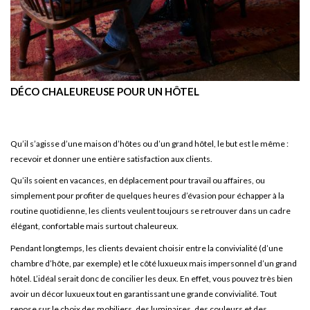
DÉCO CHALEUREUSE POUR UN HÔTEL
Qu’il s’agisse d’une maison d’hôtes ou d’un grand hôtel, le but est le même :
recevoir et donner une entière satisfaction aux clients.
Qu’ils soient en vacances, en déplacement pour travail ou affaires, ou
simplement pour profiter de quelques heures d’évasion pour échapper à la
routine quotidienne, les clients veulent toujours se retrouver dans un cadre
élégant, confortable mais surtout chaleureux.
Pendant longtemps, les clients devaient choisir entre la convivialité (d’une
chambre d’hôte, par exemple) et le côté luxueux mais impersonnel d’un grand
hôtel. L’idéal serait donc de concilier les deux. En effet, vous pouvez très bien
avoir un décor luxueux tout en garantissant une grande convivialité. Tout
repose sur le choix des mobiliers, des luminaires, des couleurs et des