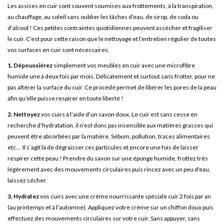
Les assises en cuir sont souvent soumises aux frottements, à la transpiration,
au chauffage, au soleil sans oublier les tâches d’eau, de sirop, de soda ou
d’alcool ! Ces petites contraintes quotidiennes peuvent assécher et fragiliser
le cuir. C’est pour cette raison que le nettoyage et l’entretien régulier de toutes
vos surfaces en cuir sont nécessaires.
1.
Dépoussiérez
simplement vos meubles en cuir avec une microfibre
humide une à deux fois par mois. Délicatement et surtout sans frotter, pour ne
pas altérer la surface du cuir. Ce procédé permet de libérer les pores de la peau
afin qu’elle puisse respirer en toute liberté !
2.
Nettoyez
vos cuirs à l’aide d’un savon doux. Le cuir est sans cesse en
recherche d’hydratation, il n’est donc pas insensible aux matières grasses qui
peuvent être absorbées par la matière. Sébum, pollution, traces alimentaires
etc… Il s’agit là de dégraisser ces particules et encore une fois de laisser
respirer cette peau ! Prendre du savon sur une éponge humide, frottez très
légèrement avec des mouvements circulaires puis rincez avec un peu d'eau,
laissez sécher.
3.
Hydratez
vos cuirs avec une crème nourrissante spéciale cuir 2 fois par an
(au printemps et à l’automne). Appliquez votre crème sur un chiffon doux puis
effectuez des mouvements circulaires sur votre cuir. Sans appuyer, sans