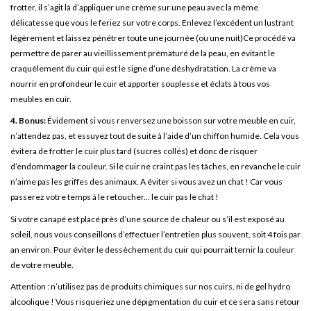
frotter, il s’agit là d’appliquer une crème sur une peau avec la même
délicatesse que vous le feriez sur votre corps. Enlevez l’excédent un lustrant
légèrement et laissez pénétrer toute une journée (ou une nuit)Ce procédé va
permettre de parer au vieillissement prématuré de la peau, en évitant le
craquèlement du cuir qui est le signe d’une déshydratation. La crème va
nourrir en profondeur le cuir et apporter souplesse et éclats à tous vos
meubles en cuir.
4. Bonus:
Évidement si vous renversez une boisson sur votre meuble en cuir,
n’attendez pas, et essuyez tout de suite à l’aide d’un chiffon humide. Cela vous
évitera de frotter le cuir plus tard (sucres collés) et donc de risquer
d’endommager la couleur. Si le cuir ne craint pas les tâches, en revanche le cuir
n’aime pas les griffes des animaux. A éviter si vous avez un chat ! Car vous
passerez votre temps à le retoucher... le cuir pas le chat !
Si votre canapé est placé près d’une source de chaleur ou s’il est exposé au
soleil, nous vous conseillons d’effectuer l’entretien plus souvent, soit 4 fois par
an environ. Pour éviter le dessèchement du cuir qui pourrait ternir la couleur
de votre meuble.
Attention : n’utilisez pas de produits chimiques sur nos cuirs, ni de gel hydro
alcoolique ! Vous risqueriez une dépigmentation du cuir et ce sera sans retour