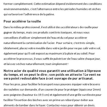
former complètement. Cette estimation dépend évidemment des conditions
environnementales, c’est l’alternance entre les périodes humides et sèches
qui va favoriser l’adhérence de la patine.
Pour accélérer la rouille
Dans le milieu professionnel, il est utilisé des accélérateurs de rouille pour
gagner du temps, mais ces produits sont très toxiques, et nous vous
conseillons d'utiliser simplement de l'eau et du sel pour accélérer
naturellement la corténisation de l’acier. Pour se faire, c'est très simple,
idéalement, placez votre meuble dans votre jardin pour ne pas salir votre sol,
également pour qu'il soit exposé au maximum à la pluie et au soleil. Pour
accélérer le processus, il vous suffit de pulvériser de l’eau salée chaque jour,
et laissez séchez naturellement, tout simplement !
Notre acier de qualité vous garantit une utilisation à l’épreuve
du temps, et on peut le dire ; son poids en atteste ! Le vent ne
sera point redoutable face à cet ouvrage de pur artisanat.
Pour les pros, pour faciliter le transport nous pouvons équiper votre brasero
de roulettes sur demande, d'un couvercle pour le protéger (épaisseur 2mm)
avec poignées (hauteur 6 x 19.5 cm) et également d'une grille surélevée pour
faciliter l'insertion des bûches avec en prime un rebord pour éviter aux
aliments de tomber dans le foyer. Contactez-nous pour obtenir un devis.