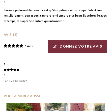
!
L’avantage du mobilier en cuir est qu’il se patine avec le temps. Entretenu
régulièrement, son aspect tanné le rend encore plus beau, ils se bonifie avec
le temps, et s'apprécie autant qu'un bon vin !
AVIS
(1)
DONNEZ VOTRE AVIS
1 Avis
1
1
Par
1
le
04/07/2022
VOUS AIMEREZ AUSSI