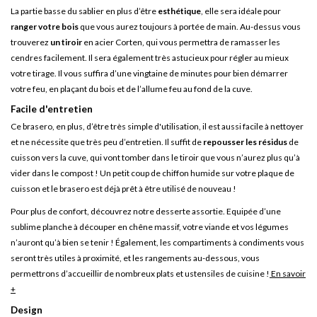
La partie basse du sablier en plus d’être
esthétique
, elle sera idéale pour
ranger votre bois
que vous aurez toujours à portée de main. Au-dessus vous
trouverez
un tiroir
en acier Corten, qui vous permettra de ramasser les
cendres facilement. Il sera également très astucieux pour régler au mieux
votre tirage. Il vous suffira d’une vingtaine de minutes pour bien démarrer
votre feu, en plaçant du bois et de l’allume feu au fond de la cuve.
Facile d'entretien
Ce brasero, en plus, d’être très simple d'utilisation, il est aussi facile à nettoyer
et ne nécessite que très peu d’entretien. Il suffit de
repousser les résidus
de
cuisson vers la cuve, qui vont tomber dans le tiroir que vous n’aurez plus qu’à
vider dans le compost ! Un petit coup de chiffon humide sur votre plaque de
cuisson et le brasero est déjà prêt à être utilisé de nouveau !
Pour plus de confort, découvrez notre desserte assortie. Equipée d’une
sublime planche à découper en chêne massif, votre viande et vos légumes
n’auront qu’à bien se tenir ! Également, les compartiments à condiments vous
seront très utiles à proximité, et les rangements au-dessous, vous
permettrons d’accueillir de nombreux plats et ustensiles de cuisine !
En savoir
+
Design