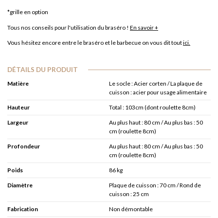
*grille en option
Tous nos conseils pour l'utilisation du braséro !
En savoir +
Vous hésitez encore entre le braséro et le barbecue on vous dit tout
ici.
DÉTAILS DU PRODUIT
Matière
Le socle : Acier corten / La plaque de
cuisson : acier pour usage alimentaire
Hauteur
Total : 103cm (dont roulette 8cm)
Largeur
Au plus haut : 80 cm / Au plus bas : 50
cm (roulette 8cm)
Profondeur
Au plus haut : 80 cm / Au plus bas : 50
cm (roulette 8cm)
Poids
86 kg
Diamètre
Plaque de cuisson : 70 cm / Rond de
cuisson : 25 cm
Fabrication
Non démontable