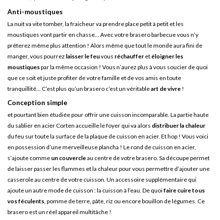
Anti-moustiques
La nuit va vite tomber, la fraicheur va prendre place petit à petit et les
moustiques vont partir en chasse… Avec votre brasero barbecue vous n’y
prêterez même plus attention ! Alors même que tout le monde aura fini de
manger, vous pourrez
laisser le feu
vous
réchauffer
et
éloigner les
moustiques
par la même occasion ! Vous n’aurez plus à vous soucier de quoi
que ce soit et juste profiter de votre famille et de vos amis en toute
tranquillité... C’est plus qu’un brasero c’est un véritable
art de vivre
!
Conception simple
et pourtant bien étudiée pour offrir une cuisson incomparable. La partie haute
du sablier en acier Corten accueille le foyer qui va alors
distribuer la chaleur
du feu sur toute la surface de la plaque de cuisson en acier. Et hop ! Vous voici
en possession d’une merveilleuse plancha ! Le rond de cuisson en acier,
s’ajoute comme
un couvercle
au centre de votre brasero. Sa découpe permet
de laisser passer les flammes et la chaleur pour vous permettre d’ajouter une
casserole au centre de votre cuisson. Un accessoire supplémentaire qui
ajoute un autre mode de cuisson : la cuisson à l’eau. De quoi
faire cuire tous
vos féculents
, pomme de terre, pâte, riz ou encore bouillon de légumes. Ce
brasero est un réel appareil multitâche !