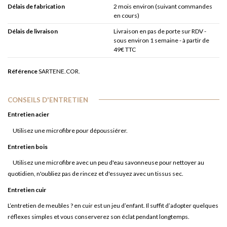
Délais de fabrication
2 mois environ (suivant commandes
en cours)
Délais de livraison
Livraison en pas de porte sur RDV -
sous environ 1 semaine - à partir de
49€ TTC
Référence
SARTENE.COR.
CONSEILS D'ENTRETIEN
Entretien acier
Utilisez une microfibre pour dépoussiérer.
Entretien bois
Utilisez une microfibre avec un peu d'eau savonneuse pour nettoyer au
quotidien, n'oubliez pas de rincez et d'essuyez avec un tissus sec.
Entretien cuir
L’entretien de meubles ? en cuir est un jeu d’enfant. Il suffit d’adopter quelques
réflexes simples et vous conserverez son éclat pendant longtemps.