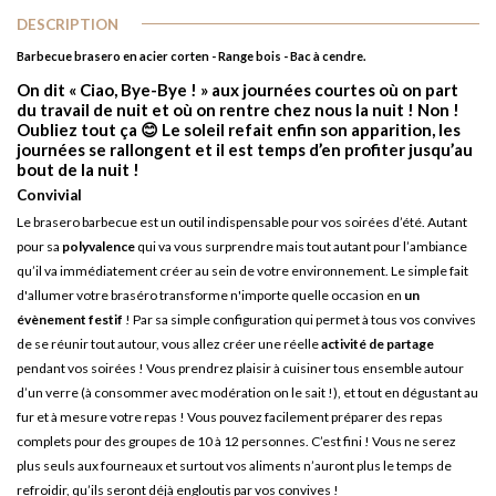
DESCRIPTION
Barbecue brasero en acier corten - Range bois - Bac à cendre.
On dit « Ciao, Bye-Bye ! » aux journées courtes où on part
du travail de nuit et où on rentre chez nous la nuit ! Non !
Oubliez tout ça 😊 Le soleil refait enfin son apparition, les
journées se rallongent et il est temps d’en profiter jusqu’au
bout de la nuit !
Convivial
Le brasero barbecue est un outil indispensable pour vos soirées d’été. Autant
pour sa
polyvalence
qui va vous surprendre mais tout autant pour l’ambiance
qu’il va immédiatement créer au sein de votre environnement. Le simple fait
d'allumer votre braséro transforme n'importe quelle occasion en
un
évènement festif
! Par sa simple configuration qui permet à tous vos convives
de se réunir tout autour, vous allez créer une réelle
activité de partage
pendant vos soirées ! Vous prendrez plaisir à cuisiner tous ensemble autour
d’un verre (à consommer avec modération on le sait !), et tout en dégustant au
fur et à mesure votre repas ! Vous pouvez facilement préparer des repas
complets pour des groupes de 10 à 12 personnes. C’est fini ! Vous ne serez
plus seuls aux fourneaux et surtout vos aliments n’auront plus le temps de
refroidir, qu’ils seront déjà engloutis par vos convives !