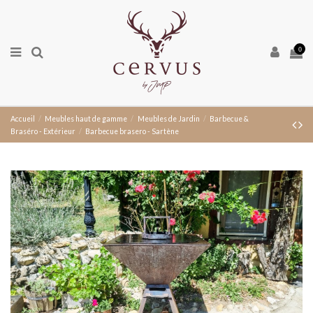
0
Accueil
Meubles haut de gamme
Meubles de Jardin
Barbecue &
Braséro - Extérieur
Barbecue brasero - Sartène