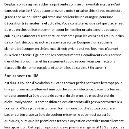
De plus, son design en sablier se présente comme une véritable
œuvre d’art
dans votre jardin ! Vous apporterez une note « urbaine chic » à vos extérieurs
grâce à son acier Corten qui offre une couleur brune orangée, pour une
décoration très moderne et actuelle, Vous constaterez que ce type d’acier est
de plus en plus utilisé, notamment pour le mobilier urbain dans les espaces
publics, les bâtiments d’architecture et même pour les œuvres d’art. Pour plus
de confort, découvrez notre desserte assortie. Equipée d’une sublime
planche à découper en chêne massif, votre viande et vos légumes n’auront
qu’à bien se tenir ! Également, les compartiments à condiments vous seront
très utiles à proximité, et les rangements au-dessous, vous permettrons
d’accueillir de nombreux plats et ustensiles de cuisine !
En savoir +
Son aspect rouillé
est dû à la couche d’oxydation qui va se former petit à petit avec le temps pour
finir par créer naturellement une couche auto-protectrice. L’acier corten est
un acier auquel va être ajouté du cuivre, du chrome, du phosphore et du
nickel-molybdène. La composition de ces différents alliages va permettre à la
corrosion d’être plus résistante en formant une couche auto protectrice.
L’acier corten brute va être de couleur grise/noire et ce n’est qu’après
quelques jours que les premières traces d’oxydation vont faire naturellement
leur apparition. Cette patine protectrice va prendre en général 1 à 3 ans pour se