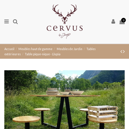
0
Accueil
Meubles haut de gamme
Meubles de Jardin
Tables
extérieures
Table pique-nique - Llupia