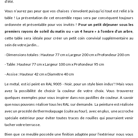
d’été.
Vous n’aurez pas peur que vos chaises s’envolent puisqu’ici tout est relié à la
table ! La présentation de cet ensemble repas sera par conséquent toujours
ordonnée et présentable pour vos invités !
Pour un petit déjeuner sous les
premiers rayons de soleil du matin ou « un 4 heure » à l’ombre d’un arbre
,
cette table sera idéale pour créer un petit coin convivial supplémentaire au
sein de votre jardin…
- Dimensions totales : Hauteur 77 cm x Largeur 200 cm x Profondeur 200 cm
- Table : Hauteur 77 cm x Largeur 100 cm x Profondeur 95 cm
- Assise : Hauteur 42 cm x Diamètre 40 cm
Le métal, est ici peint en RAL 9005 - Noir
, pour un style bien indus'!
Mais vous
avez la possibilité de choisir la couleur de votre choix. Vous trouverez
quelques exemples pour vous inspirer dans nos pastilles de couleur. A savoir
que nous pouvons réaliser tous les RAL sur demande.
La peinture est réalisée
avec un procédé de thermolaquage (cuite au four), avec en plus, une accroche
spéciale extérieur pour éviter toutes traces de rouilles qui pourraient venir
tacher votre terrasse.
Bien que ce meuble possède une finition adaptée pour l’extérieur nous vous