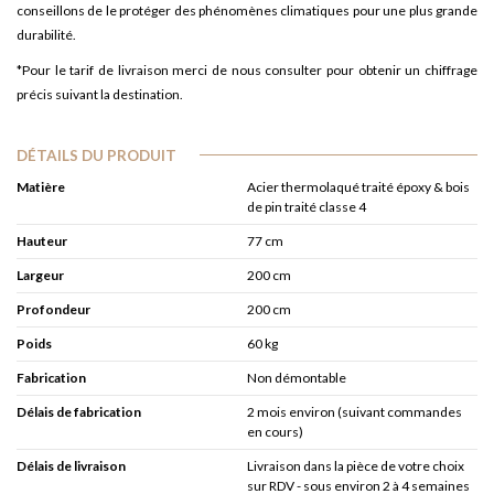
conseillons de le protéger des phénomènes climatiques pour une plus grande
durabilité.
*Pour le tarif de livraison merci de nous consulter pour obtenir un chiffrage
précis suivant la destination.
DÉTAILS DU PRODUIT
Matière
Acier thermolaqué traité époxy & bois
de pin traité classe 4
Hauteur
77 cm
Largeur
200 cm
Profondeur
200 cm
Poids
60 kg
Fabrication
Non démontable
Délais de fabrication
2 mois environ (suivant commandes
en cours)
Délais de livraison
Livraison dans la pièce de votre choix
sur RDV - sous environ 2 à 4 semaines