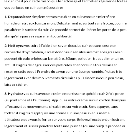
le cuir. C’est pour cette raison que le nettoyage et l’entretien régulier de toutes
vos surfaces en cuir sont nécessaires.
1.
Dépoussiérez
simplement vos meubles en cuir avec une microfibre
humide une à deux fois par mois. Délicatement et surtout sans frotter, pour ne
pas altérer la surface du cuir. Ce procédé permet de libérer les pores de la peau
afin qu’elle puisse respirer en toute liberté !
2.
Nettoyez
vos cuirs à l’aide d’un savon doux. Le cuir est sans cesse en
recherche d’hydratation, il n’est donc pas insensible aux matières grasses qui
peuvent être absorbées par la matière. Sébum, pollution, traces alimentaires
etc… Il s’agit là de dégraisser ces particules et encore une fois de laisser
respirer cette peau ! Prendre du savon sur une éponge humide, frottez très
légèrement avec des mouvements circulaires puis rincez avec un peu d'eau,
laissez sécher.
3.
Hydratez
vos cuirs avec une crème nourrissante spéciale cuir 2 fois par an
(au printemps et à l’automne). Appliquez votre crème sur un chiffon doux puis
effectuez des mouvements circulaires sur votre cuir. Sans appuyer, sans
frotter, il s’agit là d’appliquer une crème sur une peau avec la même
délicatesse que vous le feriez sur votre corps. Enlevez l’excédent un lustrant
légèrement et laissez pénétrer toute une journée (ou une nuit)Ce procédé va