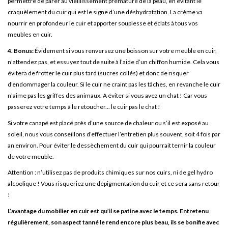
permettre de parer au vieillissement prématuré de la peau, en évitant le
craquèlement du cuir qui est le signe d’une déshydratation. La crème va
nourrir en profondeur le cuir et apporter souplesse et éclats à tous vos
meubles en cuir.
4. Bonus:
Évidement si vous renversez une boisson sur votre meuble en cuir,
n’attendez pas, et essuyez tout de suite à l’aide d’un chiffon humide. Cela vous
évitera de frotter le cuir plus tard (sucres collés) et donc de risquer
d’endommager la couleur. Si le cuir ne craint pas les tâches, en revanche le cuir
n’aime pas les griffes des animaux. A éviter si vous avez un chat ! Car vous
passerez votre temps à le retoucher... le cuir pas le chat !
Si votre canapé est placé près d’une source de chaleur ou s’il est exposé au
soleil, nous vous conseillons d’effectuer l’entretien plus souvent, soit 4 fois par
an environ. Pour éviter le dessèchement du cuir qui pourrait ternir la couleur
de votre meuble.
Attention : n’utilisez pas de produits chimiques sur nos cuirs, ni de gel hydro
alcoolique ! Vous risqueriez une dépigmentation du cuir et ce sera sans retour
!
L’avantage du mobilier en cuir est qu’il se patine avec le temps. Entretenu
régulièrement, son aspect tanné le rend encore plus beau, ils se bonifie avec