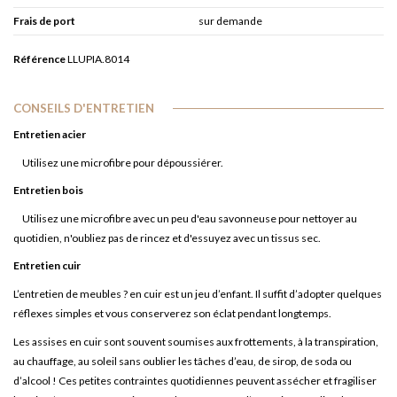
Frais de port
sur demande
Référence
LLUPIA.8014
CONSEILS D'ENTRETIEN
Entretien acier
Utilisez une microfibre pour dépoussiérer.
Entretien bois
Utilisez une microfibre avec un peu d'eau savonneuse pour nettoyer au
quotidien, n'oubliez pas de rincez et d'essuyez avec un tissus sec.
Entretien cuir
L’entretien de meubles ? en cuir est un jeu d’enfant. Il suffit d’adopter quelques
réflexes simples et vous conserverez son éclat pendant longtemps.
Les assises en cuir sont souvent soumises aux frottements, à la transpiration,
au chauffage, au soleil sans oublier les tâches d’eau, de sirop, de soda ou
d’alcool ! Ces petites contraintes quotidiennes peuvent assécher et fragiliser