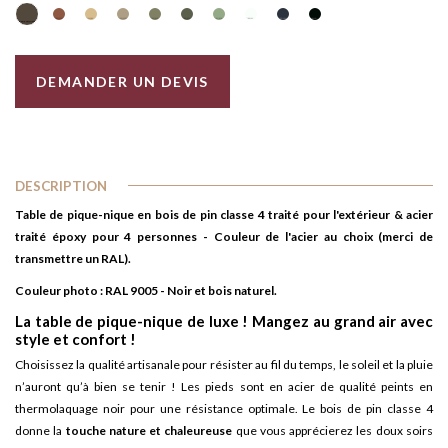
RAL 8014 - Brun Sépia
RAL 8004 - Brun cuivré
RAL 1001 - Beige
RAL 1019 - Gris beige
RAL 6013 - Vert jonc
RAL 6003 - Vert olive
RAL 6021 - Vert pâle
RAL 9003 - Blanc
RAL 7016 - Gris anthracite
RAL 9005 - Noir
DEMANDER UN DEVIS
DESCRIPTION
Table de pique-nique en bois de pin classe 4 traité pour l'extérieur & acier
traité époxy pour 4 personnes - Couleur de l'acier au choix (merci de
transmettre un RAL).
Couleur photo : RAL 9005 - Noir et bois naturel.
La table de pique-nique de luxe ! Mangez au grand air avec
style et confort !
Choisissez la qualité artisanale pour résister au fil du temps, le soleil et la pluie
n’auront qu’à bien se tenir ! Les pieds sont en acier de qualité peints en
thermolaquage noir pour une résistance optimale. Le bois de pin classe 4
donne la
touche nature et chaleureuse
que vous apprécierez les doux soirs