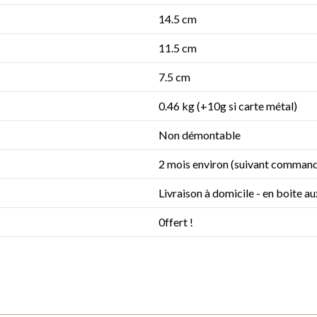
14.5 cm
11.5 cm
7.5 cm
0.46 kg (+10g si carte métal)
Non démontable
2 mois environ (suivant command
Livraison à domicile - en boite a
0ffert !