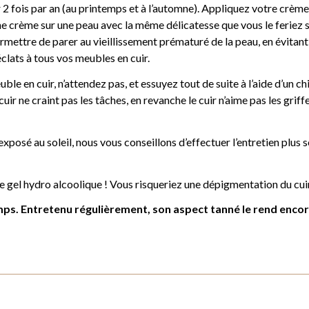
r 2 fois par an (au printemps et à l’automne). Appliquez votre crèm
er une crème sur une peau avec la même délicatesse que vous le feriez
mettre de parer au vieillissement prématuré de la peau, en évitant 
clats à tous vos meubles en cuir.
e en cuir, n’attendez pas, et essuyez tout de suite à l’aide d’un chi
cuir ne craint pas les tâches, en revanche le cuir n’aime pas les grif
 exposé au soleil, nous vous conseillons d’effectuer l’entretien plus
 de gel hydro alcoolique ! Vous risqueriez une dépigmentation du cuir
emps. Entretenu régulièrement, son aspect tanné le rend encore