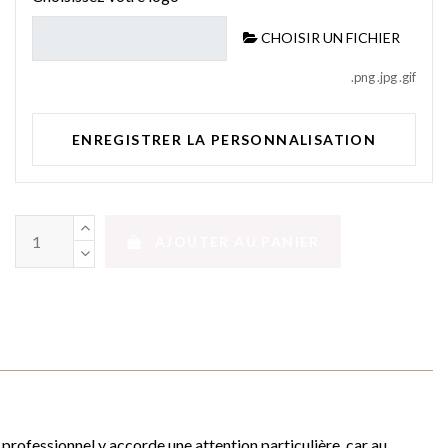
CHOISIR UN FICHIER
.png .jpg .gif
ENREGISTRER LA PERSONNALISATION
AJOUTER AU PANIER
 professionnel y accorde une attention particulière, car au