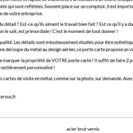
iété qui sont reflétées. Souvent placé sur un comptoir, il est impor
e de votre entreprise.
u détail ? Est-ce qu’ils aiment le travail bien fait ? Est ce qu’il y 
n le sait, est primordiale ! C’est le moment de tout donner !
qualité. Les détails sont minutieusement étudiés pour être esthétique
ne découpe du métal au design aérien, ce porte carte propose un vis
 marquer la propriété de VOTRE porte carte ! Il suffit de faire 2 pet
te entièrement personnalisé !
 cartes de visite en métal, comme sur la photo, sur demande. Avec vo
ervus.fr
acier brut vernis