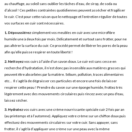
au chauffage, au soleil sans oublier les tâches d’eau, de sirop, de soda ou
d’alcool ! Ces petites contraintes quotidiennes peuvent assécher et fragiliser
le cuir. C’est pour cette raison que le nettoyage et l’entretien régulier de toutes
vos surfaces en cuir sont nécessaires.
1.
Dépoussiérez
simplement vos meubles en cuir avec une microfibre
humide une à deux fois par mois. Délicatement et surtout sans frotter, pour ne
pas altérer la surface du cuir. Ce procédé permet de libérer les pores de la peau
afin qu’elle puisse respirer en toute liberté !
2.
Nettoyez
vos cuirs à l’aide d’un savon doux. Le cuir est sans cesse en
recherche d’hydratation, il n’est donc pas insensible aux matières grasses qui
peuvent être absorbées par la matière. Sébum, pollution, traces alimentaires
etc… Il s’agit là de dégraisser ces particules et encore une fois de laisser
respirer cette peau ! Prendre du savon sur une éponge humide, frottez très
légèrement avec des mouvements circulaires puis rincez avec un peu d'eau,
laissez sécher.
3.
Hydratez
vos cuirs avec une crème nourrissante spéciale cuir 2 fois par an
(au printemps et à l’automne). Appliquez votre crème sur un chiffon doux puis
effectuez des mouvements circulaires sur votre cuir. Sans appuyer, sans
frotter, il s’agit là d’appliquer une crème sur une peau avec la même