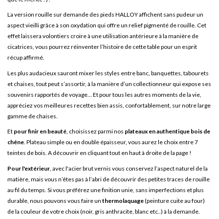
La version rouille sur demande des pieds HALLOY affichent sans pudeur un
aspect vieilli grâce à son oxydation qui offre un relief pigmenté de rouille. Cet
effet laissera volontiers croire à une utilisation antérieure à la manière de
cicatrices, vous pourrez réinventer l’histoire de cette table pour un esprit
récup affirmé.
Les plus audacieux sauront mixer les styles entre banc, banquettes, tabourets
et chaises, tout peut s’assortir, à la manière d’un collectionneur qui expose ses
souvenirs rapportés de voyage… Et pour tous les autres moments de la vie,
appréciez vos meilleures recettes bien assis, confortablement, sur notre large
gamme de chaises.
Et
pour finir en beauté
, choisissez parmi nos
plateaux en authentique bois de
chêne
. Plateau simple ou en double épaisseur, vous aurez le choix entre 7
teintes de bois. A découvrir en cliquant tout en haut à droite de la page !
Pour l'extérieur
, avec l'acier brut vernis vous conservez l’aspect naturel de la
matière, mais vous n’êtes pas à l’abri de découvrir des petites traces de rouille
au fil du temps. Si vous préférez une finition unie, sans imperfections et plus
durable, nous pouvons vous faire un
thermolaquage
(peinture cuite au four)
de la couleur de votre choix (noir, gris anthracite, blanc etc..) à la demande.