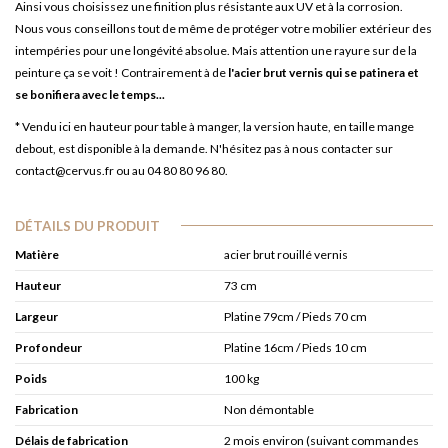
Ainsi vous choisissez une finition plus résistante aux UV et à la corrosion.
Nous vous conseillons tout de même de protéger votre mobilier extérieur des
intempéries pour une longévité absolue. Mais attention une rayure sur de la
peinture ça se voit ! Contrairement à de
l'acier brut vernis qui se patinera et
se bonifiera avec le temps...
* Vendu ici en hauteur pour table à manger, la version haute, en taille mange
debout, est disponible à la demande. N'hésitez pas à nous contacter sur
contact@cervus.fr ou au 04 80 80 96 80.
DÉTAILS DU PRODUIT
Matière
acier brut rouillé vernis
Hauteur
73 cm
Largeur
Platine 79cm / Pieds 70 cm
Profondeur
Platine 16cm / Pieds 10 cm
Poids
100 kg
Fabrication
Non démontable
Délais de fabrication
2 mois environ (suivant commandes