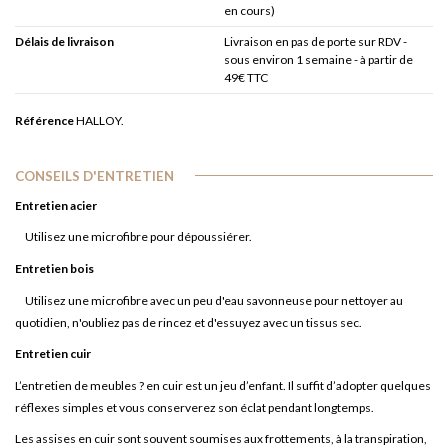
en cours)
Délais de livraison
Livraison en pas de porte sur RDV -
sous environ 1 semaine - à partir de
49€ TTC
Référence
HALLOY.
CONSEILS D'ENTRETIEN
Entretien acier
Utilisez une microfibre pour dépoussiérer.
Entretien bois
Utilisez une microfibre avec un peu d'eau savonneuse pour nettoyer au
quotidien, n'oubliez pas de rincez et d'essuyez avec un tissus sec.
Entretien cuir
L’entretien de meubles ? en cuir est un jeu d’enfant. Il suffit d’adopter quelques
réflexes simples et vous conserverez son éclat pendant longtemps.
Les assises en cuir sont souvent soumises aux frottements, à la transpiration,