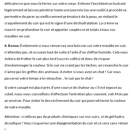
délicatesse que vous le feriez sur votre corps. Enlevez l’excédent un lustrant
légèrement et laissez pénétrer toute une journée (ou une nuit)Ce procédé va
permettre de parer au vieillissement prématuré de la peau, en évitant le
craquèlement du cuir qui est le signe d’une déshydratation. La crème va
nourrir en profondeur le cuir et apporter souplesse et éclats à tous vos
meubles en cuir.
4. Bonus:
Évidement si vous renversez une boisson sur votre meuble en cuir,
n’attendez pas, et essuyez tout de suite à l’aide d’un chiffon humide. Cela vous
évitera de frotter le cuir plus tard (sucres collés) et donc de risquer
d’endommager la couleur. Si le cuir ne craint pas les tâches, en revanche le cuir
n’aime pas les griffes des animaux. A éviter si vous avez un chat ! Car vous
passerez votre temps à le retoucher... le cuir pas le chat !
Si votre canapé est placé près d’une source de chaleur ou s’il est exposé au
soleil, nous vous conseillons d’effectuer l’entretien plus souvent, soit 4 fois par
an environ. Pour éviter le dessèchement du cuir qui pourrait ternir la couleur
de votre meuble.
Attention : n’utilisez pas de produits chimiques sur nos cuirs, ni de gel hydro
alcoolique ! Vous risqueriez une dépigmentation du cuir et ce sera sans retour
!