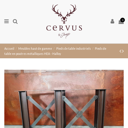
0
Accueil
Meubles haut de gamme
Pieds de table industriels
Pieds de
table en poutres métalliques HEA - Halloy