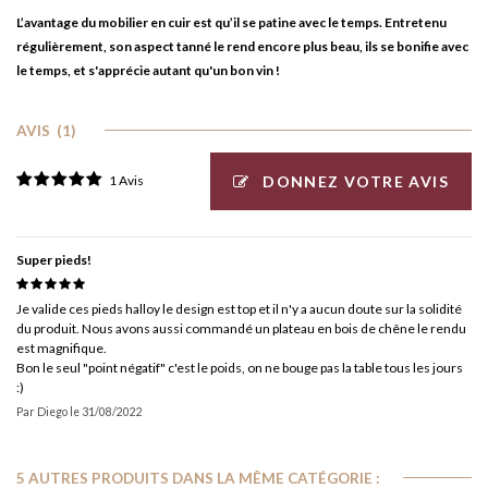
L’avantage du mobilier en cuir est qu’il se patine avec le temps. Entretenu
régulièrement, son aspect tanné le rend encore plus beau, ils se bonifie avec
le temps, et s'apprécie autant qu'un bon vin !
AVIS
(1)
DONNEZ VOTRE AVIS
1 Avis
Super pieds!
Je valide ces pieds halloy le design est top et il n'y a aucun doute sur la solidité
du produit. Nous avons aussi commandé un plateau en bois de chêne le rendu
est magnifique.
Bon le seul "point négatif" c'est le poids, on ne bouge pas la table tous les jours
:)
Par
Diego
le
31/08/2022
5 AUTRES PRODUITS DANS LA MÊME CATÉGORIE :